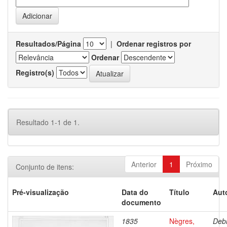
Resultados/Página
|
Ordenar registros por
Ordenar
Registro(s)
Resultado 1-1 de 1.
Anterior
1
Próximo
Conjunto de itens:
Pré-visualização
Data do
Título
Aut
documento
1835
Nègres,
Debr