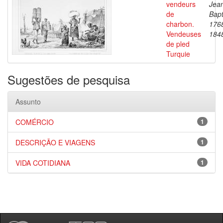
vendeurs
Jea
de
Bapt
charbon.
176
Vendeuses
184
de pled
Turquie
Sugestões de pesquisa
Assunto
COMÉRCIO
1
DESCRIÇÃO E VIAGENS
1
VIDA COTIDIANA
1