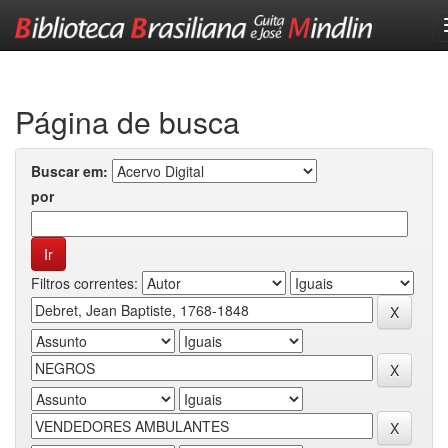
Skip
navigation
Página de busca
Buscar em:
por
Filtros correntes: