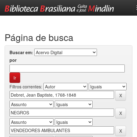
Skip
navigation
Página de busca
Buscar em:
por
Filtros correntes: