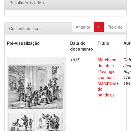
Resultado 1-1 de 1.
Anterior
1
Próximo
Conjunto de itens:
Pré-visualização
Data do
Título
Aut
documento
1835
Marchand
Deb
de tabac.
Jea
L'aveugle
Bapt
chanteur.
176
Marchande
184
de
pandelos