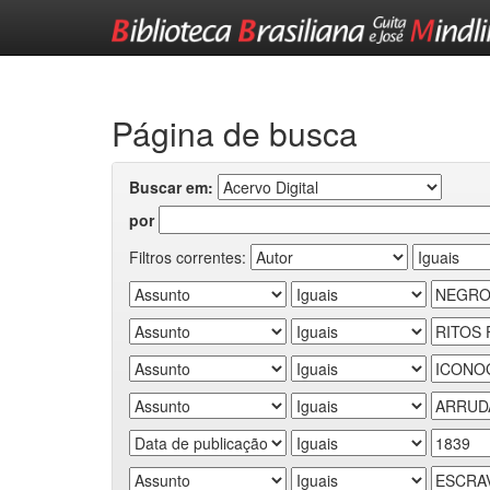
Skip
navigation
Página de busca
Buscar em:
por
Filtros correntes: