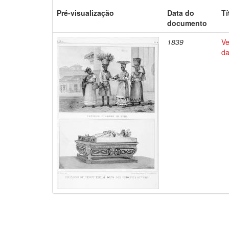
Pré-visualização
Data do
Tí
documento
1839
Ve
da