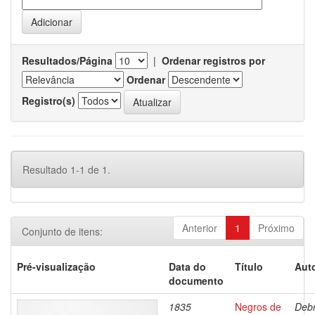
Resultados/Página
|
Ordenar registros por
Ordenar
Registro(s)
Resultado 1-1 de 1.
Anterior
1
Próximo
Conjunto de itens:
Pré-visualização
Data do
Título
Auto
documento
1835
Negros de
Debr