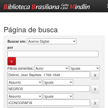
Skip
navigation
Página de busca
Buscar em:
por
Filtros correntes: