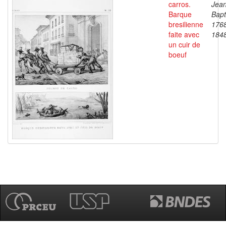
carros.
Jea
Barque
Bapt
bresilienne
176
faite avec
184
un cuir de
boeuf