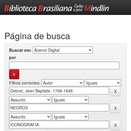
Skip
navigation
Página de busca
Buscar em:
por
Filtros correntes: