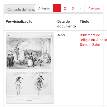
Anterior
1
2
3
4
Próximo
Conjunto de itens:
Pré-visualização
Data do
Título
documento
1839
Brulement de
l'effigie du Juda le
Samedi Saint