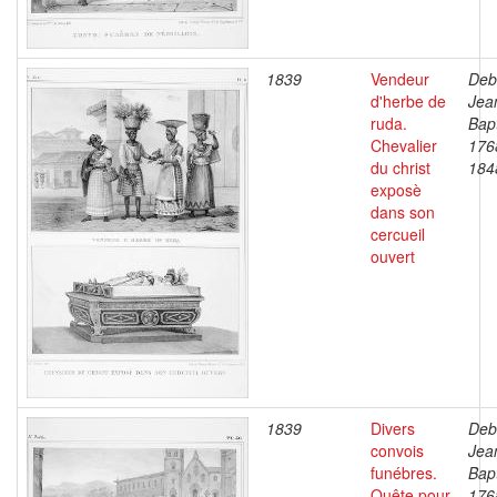
1839
Vendeur
Deb
d'herbe de
Jea
ruda.
Bapt
Chevalier
176
du christ
184
exposè
dans son
cercueil
ouvert
1839
Divers
Deb
convois
Jea
funébres.
Bapt
Quête pour
176