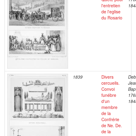
l'entretien
184
de l'eglise
du Rosario
1839
Divers
Deb
cercueils.
Jea
Convoi
Bapt
funébre
176
d'un
184
membre
de la
Confrérie
de Ne. De.
de la