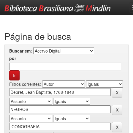
Skip
navigation
Página de busca
Buscar em:
por
Filtros correntes: