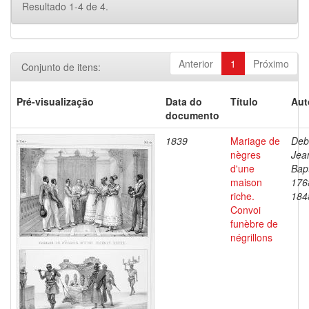
Resultado 1-4 de 4.
Anterior
1
Próximo
Conjunto de itens:
Pré-visualização
Data do
Título
Aut
documento
1839
Mariage de
Deb
nègres
Jea
d'une
Bapt
maison
176
riche.
184
Convoi
funèbre de
négrillons