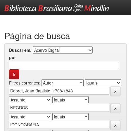
Skip
navigation
Página de busca
Buscar em:
por
Filtros correntes: