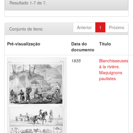
Resultado 1-7 de 7.
Anterior
1
Próximo
Conjunto de itens:
Pré-visualização
Data do
Título
documento
1835
Blanchisseuses
à la rivière.
Maquignons
paulistes