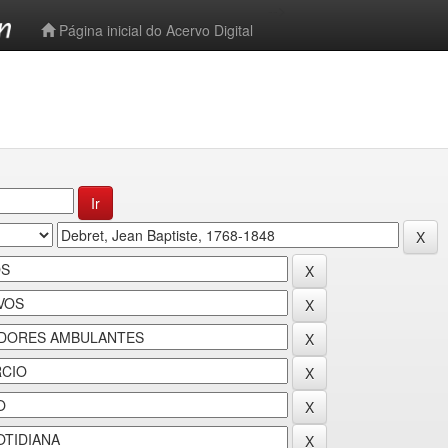
-->
Página inicial do Acervo Digital