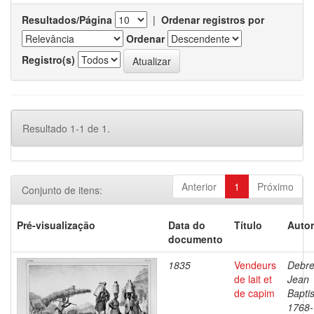
Resultados/Página
|
Ordenar registros por
Ordenar
Registro(s)
Resultado 1-1 de 1.
Anterior
1
Próximo
Conjunto de itens:
Pré-visualização
Data do
Título
Autor
documento
1835
Vendeurs
Debre
de lait et
Jean
de capim
Baptis
1768-