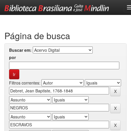
Skip
navigation
Página de busca
Buscar em:
por
Filtros correntes: