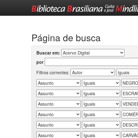
Skip
navigation
Página de busca
Buscar em:
por
Filtros correntes: