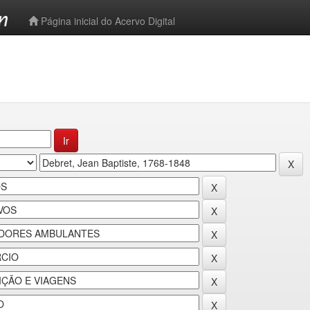
-->
Página inicial do Acervo Digital