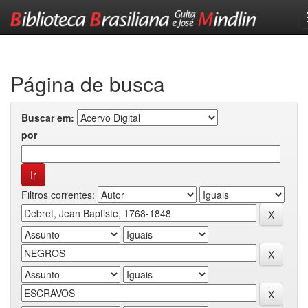
Skip
navigation
Página de busca
Buscar em:
por
Filtros correntes: