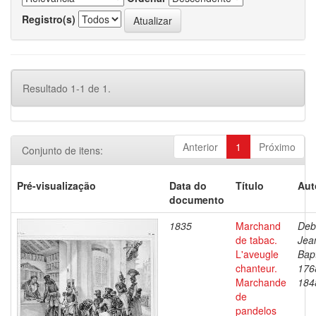
Registro(s)
Resultado 1-1 de 1.
Anterior
1
Próximo
Conjunto de itens:
Pré-visualização
Data do
Título
Aut
documento
1835
Marchand
Deb
de tabac.
Jea
L'aveugle
Bapt
chanteur.
176
Marchande
184
de
pandelos