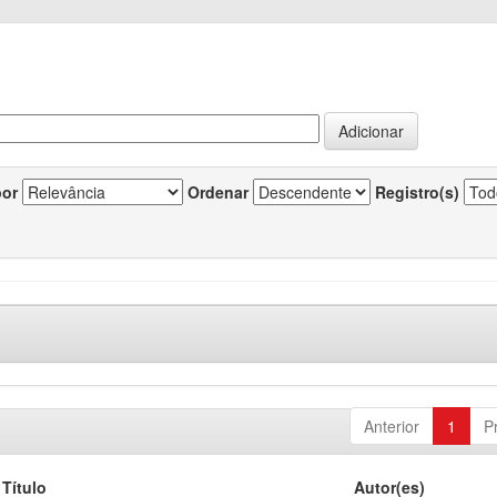
por
Ordenar
Registro(s)
Anterior
1
P
Título
Autor(es)