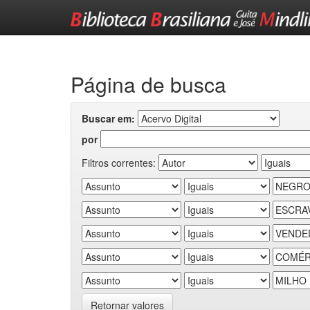
Skip
navigation
Página de busca
Buscar em:
por
Filtros correntes:
Retornar valores