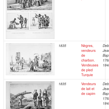
1835
Nègres,
Deb
vendeurs
Jea
de
Bapt
charbon.
176
Vendeuses
184
de pled
Turquie
1835
Vendeurs
Deb
de lait et
Jea
de capim
Bapt
176
184