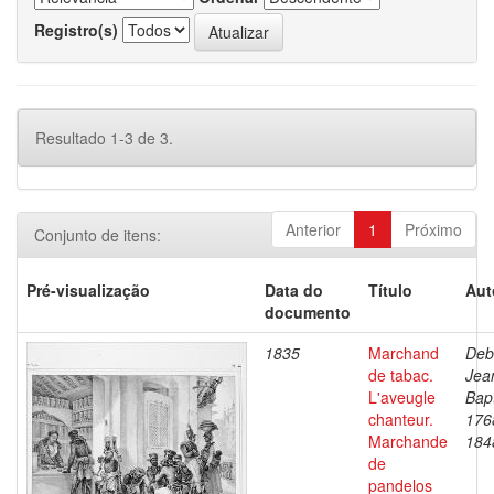
Registro(s)
Resultado 1-3 de 3.
Anterior
1
Próximo
Conjunto de itens:
Pré-visualização
Data do
Título
Aut
documento
1835
Marchand
Deb
de tabac.
Jea
L'aveugle
Bapt
chanteur.
176
Marchande
184
de
pandelos