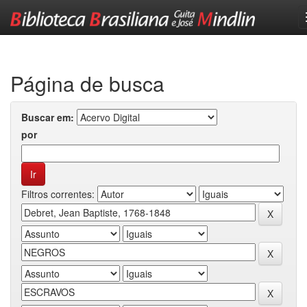
Skip
navigation
Página de busca
Buscar em:
por
Filtros correntes: