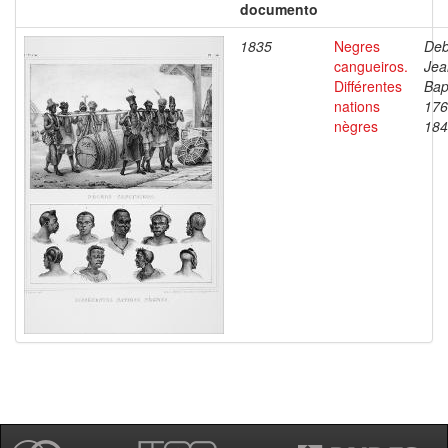
documento
1835
Negres
Deb
cangueiros.
Jea
Différentes
Bap
nations
176
nègres
184