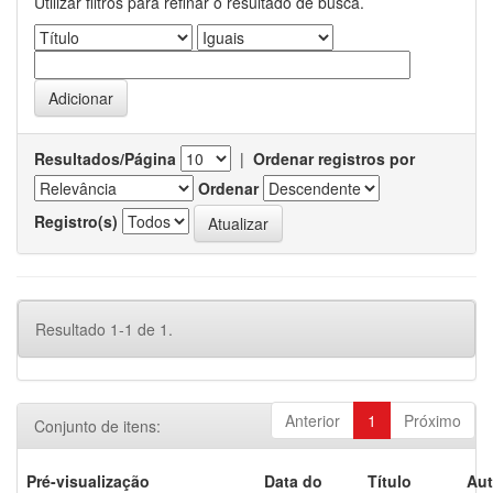
Utilizar filtros para refinar o resultado de busca.
Resultados/Página
|
Ordenar registros por
Ordenar
Registro(s)
Resultado 1-1 de 1.
Anterior
1
Próximo
Conjunto de itens:
Pré-visualização
Data do
Título
Aut