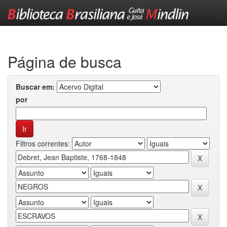
Skip
navigation
Página de busca
Buscar em:
por
Filtros correntes: