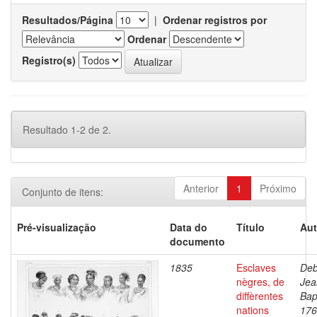
Resultados/Página
|
Ordenar registros por
Ordenar
Registro(s)
Resultado 1-2 de 2.
Anterior
1
Próximo
Conjunto de itens:
Pré-visualização
Data do
Título
Aut
documento
1835
Esclaves
Deb
nègres, de
Jea
diffèrentes
Bap
nations
176