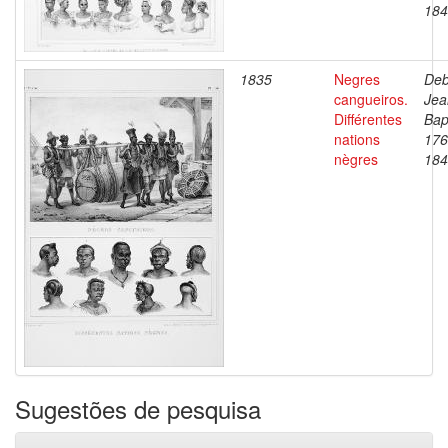
184
1835
Negres
Deb
cangueiros.
Jea
Différentes
Bap
nations
176
nègres
184
Sugestões de pesquisa