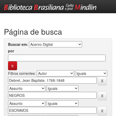
Skip
navigation
Página de busca
Buscar em:
por
Filtros correntes: