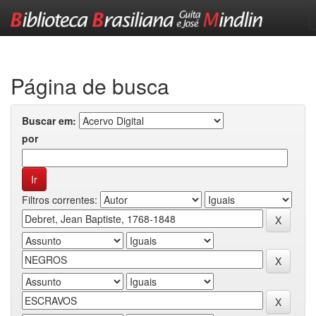
Skip
navigation
Página de busca
Buscar em:
por
Filtros correntes: