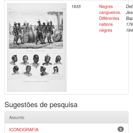
1835
Negres
Deb
cangueiros.
Jea
Différentes
Bap
nations
176
nègres
184
Sugestões de pesquisa
Assunto
ICONOGRAFIA
2