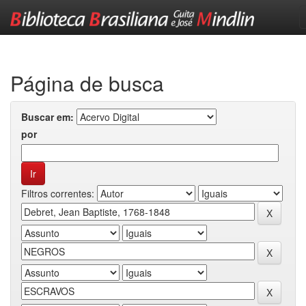
Skip
navigation
Página de busca
Buscar em:
por
Filtros correntes: