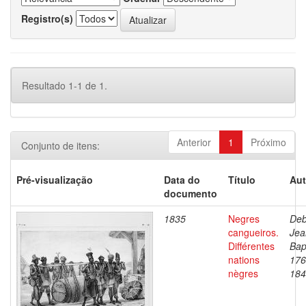
Registro(s)
Resultado 1-1 de 1.
Anterior
1
Próximo
Conjunto de itens:
Pré-visualização
Data do
Título
Aut
documento
1835
Negres
Deb
cangueiros.
Jea
Différentes
Bap
nations
176
nègres
184