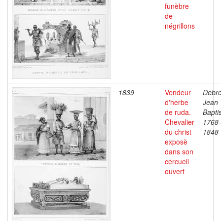
funèbre
de
négrillons
1839
Vendeur
Debre
d'herbe
Jean
de ruda.
Baptis
Chevalier
1768-
du christ
1848
exposè
dans son
cercueil
ouvert