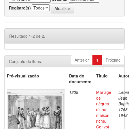
Registro(s)
Resultado 1-2 de 2.
Anterior
1
Próximo
Conjunto de itens:
Pré-visualização
Data do
Título
Autor
documento
1839
Mariage
Debre
de
Jean
nègres
Baptis
d'une
1768-
maison
1848
riche.
Convoi