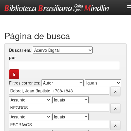
Skip
navigation
Página de busca
Buscar em:
por
Filtros correntes: