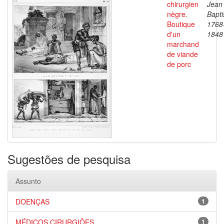
chirurgien
Jean
nègre.
Bapti
Boutique
1768
d'un
1848
marchand
de viande
de porc
Sugestões de pesquisa
Assunto
DOENÇAS
1
MÉDICOS CIRURGIÕES
1