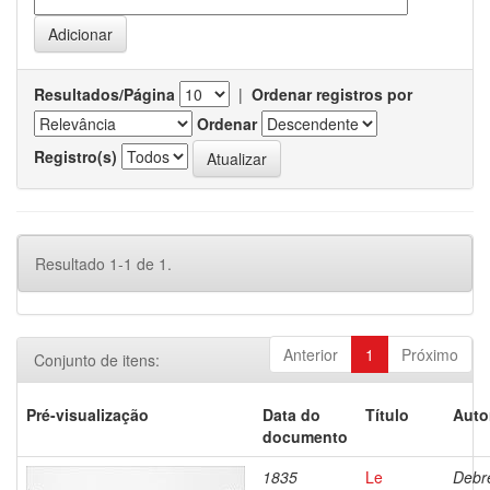
Resultados/Página
|
Ordenar registros por
Ordenar
Registro(s)
Resultado 1-1 de 1.
Anterior
1
Próximo
Conjunto de itens:
Pré-visualização
Data do
Título
Auto
documento
1835
Le
Debre