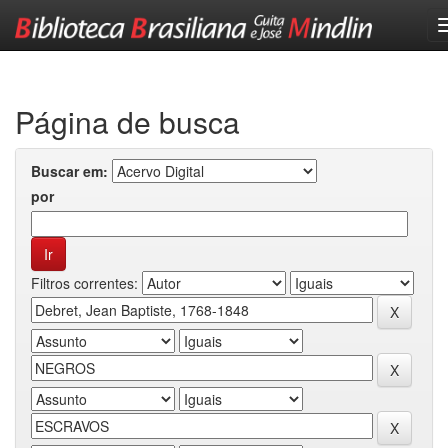
Skip
navigation
Página de busca
Buscar em:
por
Filtros correntes: