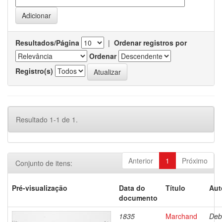
Resultados/Página
|
Ordenar registros por
Ordenar
Registro(s)
Resultado 1-1 de 1.
Anterior
1
Próximo
Conjunto de itens:
Pré-visualização
Data do
Título
Aut
documento
1835
Marchand
Deb