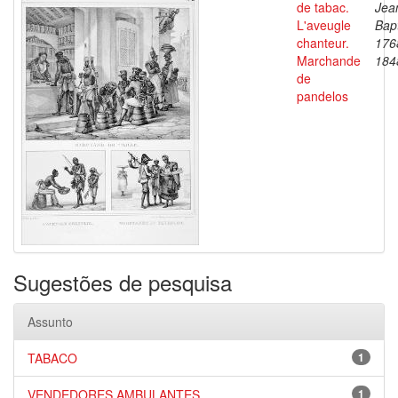
de tabac.
Jea
L'aveugle
Bapt
chanteur.
176
Marchande
184
de
pandelos
Sugestões de pesquisa
Assunto
TABACO
1
VENDEDORES AMBULANTES
1