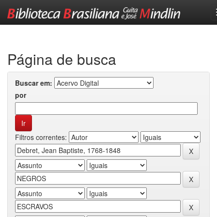
Skip
navigation
Página de busca
Buscar em:
por
Filtros correntes: