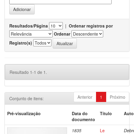
Resultados/Página
|
Ordenar registros por
Ordenar
Registro(s)
Resultado 1-1 de 1.
Anterior
1
Próximo
Conjunto de itens:
Pré-visualização
Data do
Título
Auto
documento
1835
Le
Debre