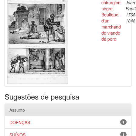
chirurgien
Jean
nègre.
Bapti
Boutique
1768
d'un
1848
marchand
de viande
de porc
Sugestões de pesquisa
Assunto
DOENÇAS
1
SUÍNOS
1