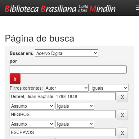
Skip
navigation
Página de busca
Buscar em:
por
Filtros correntes: