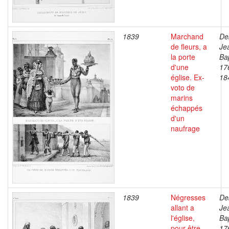
1839
Marchand
De
de fleurs, a
Je
la porte
Bap
d'une
17
église. Ex-
18
voto de
marins
échappés
d'un
naufrage
1839
Négresses
De
allant a
Je
l'église,
Bap
pour être
17