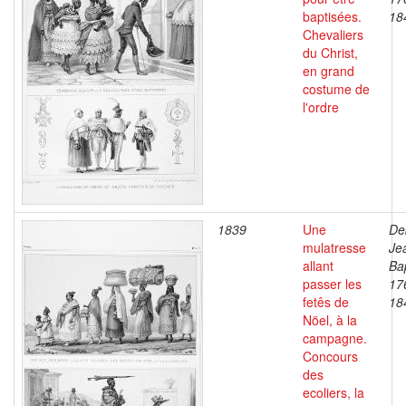
baptisées.
18
Chevaliers
du Christ,
en grand
costume de
l'ordre
1839
Une
De
mulatresse
Je
allant
Bap
passer les
17
fetês de
18
Nöel, à la
campagne.
Concours
des
ecoliers, la