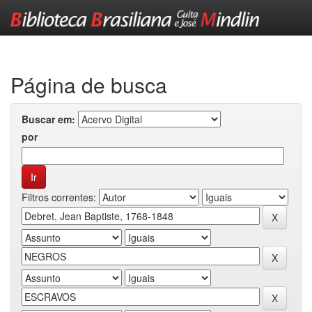
Skip
navigation
Página de busca
Buscar em:
por
Filtros correntes: