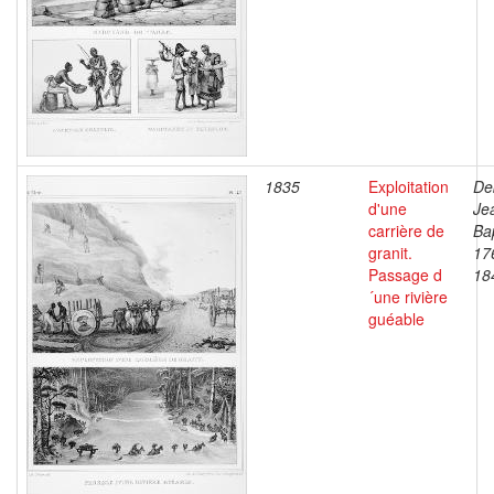
1835
Exploitation
De
d'une
Je
carrière de
Bap
granit.
17
Passage d
18
´une rivière
guéable