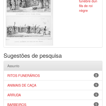
funèbre dun
fils de roi
nègre
Sugestões de pesquisa
Assunto
RITOS FUNERÁRIOS
2
ANIMAIS DE CAÇA
1
ARRUDA
1
BARBEIROS
1