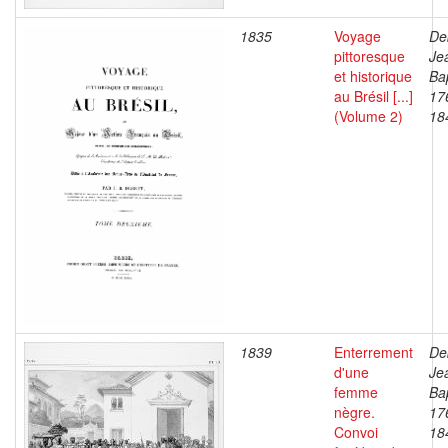
1835
Voyage
De
pittoresque
Je
et historique
Bap
au Brésil [...]
17
(Volume 2)
18
1839
Enterrement
De
d'une
Je
femme
Bap
nègre.
17
Convoi
18