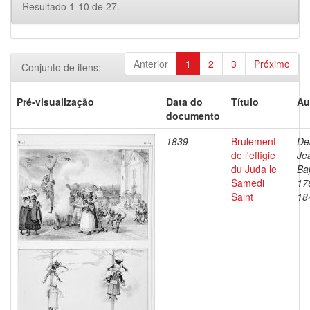
Resultado 1-10 de 27.
Anterior
1
2
3
Próximo
Conjunto de itens:
Pré-visualização
Data do
Título
Au
documento
1839
Brulement
De
de l'effigie
Je
du Juda le
Bap
Samedi
17
Saint
18