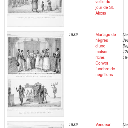
veille du
jour de St.
Alexis
1839
Mariage de
De
nègres
Je
d'une
Bap
maison
17
riche.
18
Convoi
funèbre de
négrillons
1839
Vendeur
De