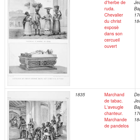
d'herbe de
Je
ruda.
Bap
Chevalier
17
du christ
18
exposè
dans son
cercueil
ouvert
1835
Marchand
De
de tabac.
Je
L'aveugle
Bap
chanteur.
17
Marchande
18
de pandelos