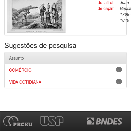
de lait et
Jean
de capim
Baptis
1768-
1848
Sugestões de pesquisa
Assunto
COMÉRCIO
1
VIDA COTIDIANA
1