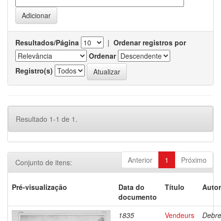
Resultados/Página
|
Ordenar registros por
Ordenar
Registro(s)
Resultado 1-1 de 1.
Anterior
1
Próximo
Conjunto de itens:
Pré-visualização
Data do
Título
Autor
documento
1835
Vendeurs
Debre