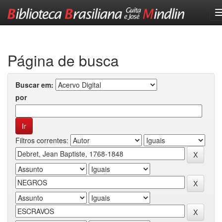
Skip
navigation
Página de busca
Buscar em:
por
Filtros correntes: