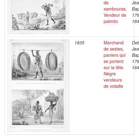
de
Je
sambouras.
Bap
Vendeur de
176
palmito
18
1835
Marchand
Deb
de sestes,
Je
paniers qui
Bap
se portent
176
sur la tête.
18
Nègre
vendeurs
de volaille