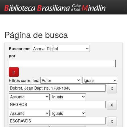
Skip
navigation
Página de busca
Buscar em:
por
Filtros correntes: