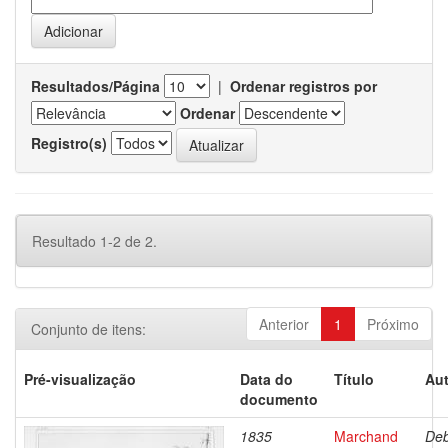
Resultados/Página
|
Ordenar registros por
Ordenar
Registro(s)
Resultado 1-2 de 2.
Anterior
1
Próximo
Conjunto de itens:
Pré-visualização
Data do
Título
Aut
documento
1835
Marchand
Deb