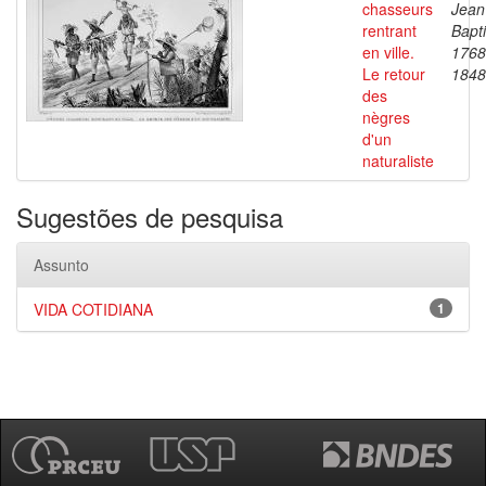
chasseurs
Jean
rentrant
Bapti
en ville.
1768
Le retour
1848
des
nègres
d'un
naturaliste
Sugestões de pesquisa
Assunto
VIDA COTIDIANA
1