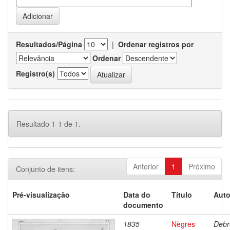
Resultados/Página
|
Ordenar registros por
Ordenar
Registro(s)
Resultado 1-1 de 1.
Anterior
1
Próximo
Conjunto de itens:
Pré-visualização
Data do
Título
Auto
documento
1835
Nègres
Debr