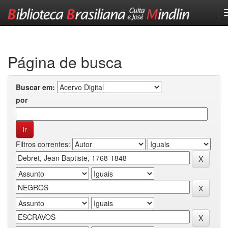
Skip
navigation
Página de busca
Buscar em:
por
Filtros correntes: