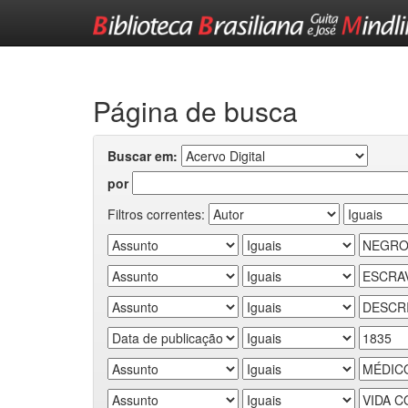
Skip
navigation
Página de busca
Buscar em:
por
Filtros correntes: