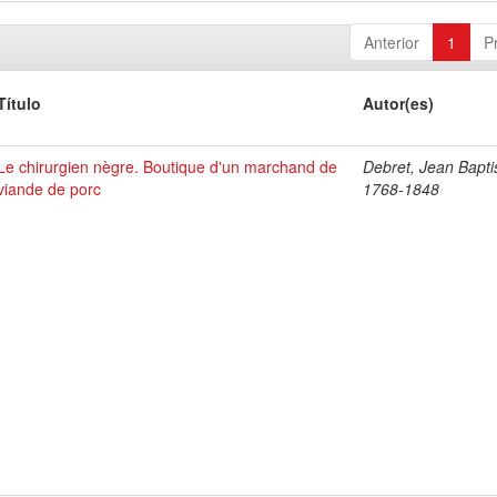
Anterior
1
P
Título
Autor(es)
Le chirurgien nègre. Boutique d'un marchand de
Debret, Jean Bapti
viande de porc
1768-1848