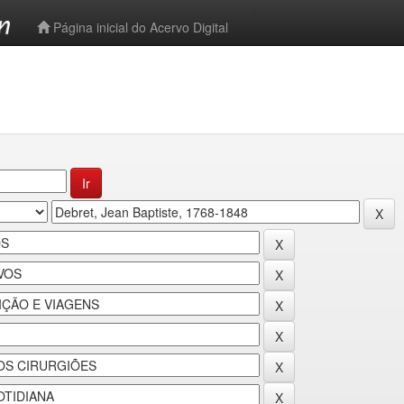
-->
Página inicial do Acervo Digital