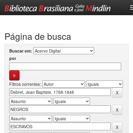
Skip
navigation
Página de busca
Buscar em:
por
Filtros correntes: