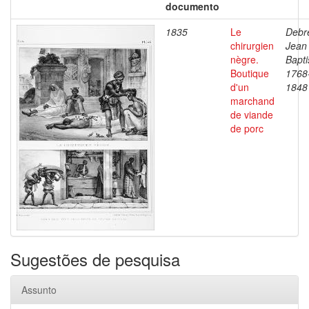
documento
1835
Le
Debre
chirurgien
Jean
nègre.
Bapti
Boutique
1768
d'un
1848
marchand
de viande
de porc
Sugestões de pesquisa
Assunto