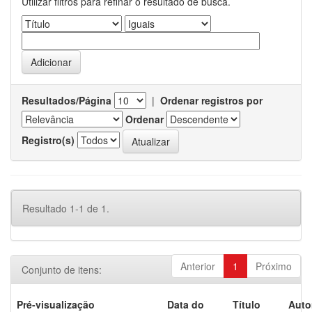
Utilizar filtros para refinar o resultado de busca.
Resultados/Página
|
Ordenar registros por
Ordenar
Registro(s)
Resultado 1-1 de 1.
Anterior
1
Próximo
Conjunto de itens:
Pré-visualização
Data do
Título
Auto