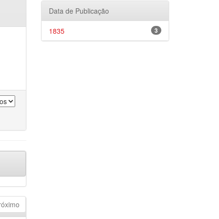
Data de Publicação
1835
3
róximo