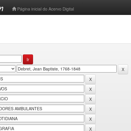
-->
Página inicial do Acervo Digital