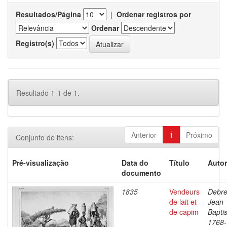
Resultados/Página
|
Ordenar registros por
Ordenar
Registro(s)
Resultado 1-1 de 1.
Anterior
1
Próximo
Conjunto de itens:
Pré-visualização
Data do
Título
Autor
documento
1835
Vendeurs
Debre
de lait et
Jean
de capim
Baptis
1768-