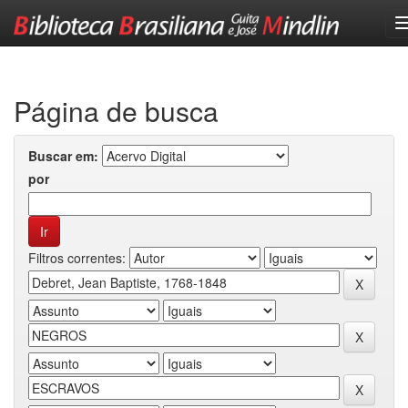
Skip
navigation
Página de busca
Buscar em:
por
Filtros correntes: