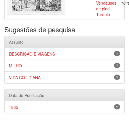
Vendeuses
184
de pled
Turquie
Sugestões de pesquisa
Assunto
DESCRIÇÃO E VIAGENS
1
MILHO
1
VIDA COTIDIANA
1
Data de Publicação
1835
1