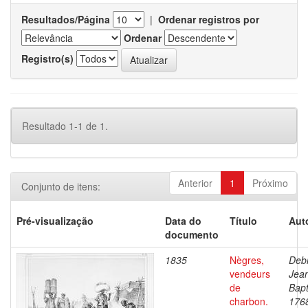
Resultados/Página
|
Ordenar registros por
Ordenar
Registro(s)
Resultado 1-1 de 1.
Anterior
1
Próximo
Conjunto de itens:
Pré-visualização
Data do
Título
Aut
documento
1835
Nègres,
Debr
vendeurs
Jea
de
Bapt
charbon.
176