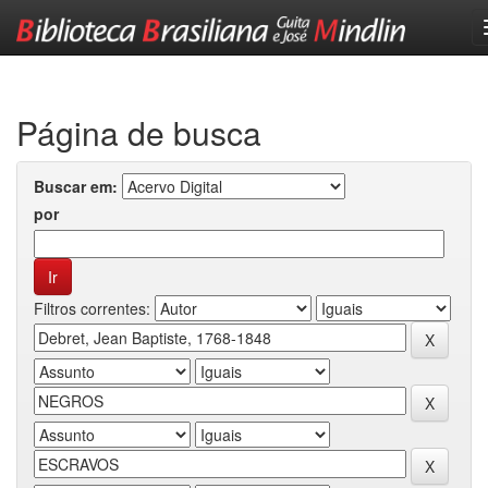
Skip
navigation
Página de busca
Buscar em:
por
Filtros correntes: