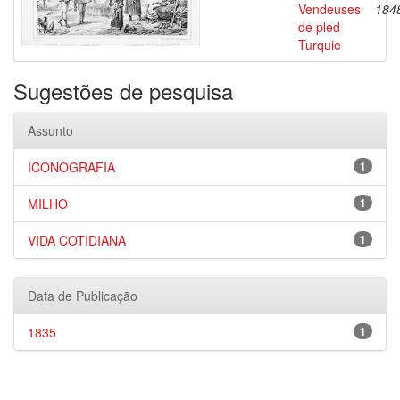
Vendeuses
184
de pled
Turquie
Sugestões de pesquisa
Assunto
ICONOGRAFIA
1
MILHO
1
VIDA COTIDIANA
1
Data de Publicação
1835
1