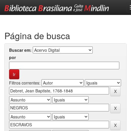
Skip
navigation
Página de busca
Buscar em:
por
Filtros correntes: