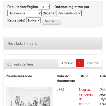
Resultados/Página
|
Ordenar registros por
Ordenar
Registro(s)
Resultado 1-1 de 1.
Anterior
1
Próximo
Conjunto de itens:
Pré-visualização
Data do
Título
Aut
documento
1835
Nègres,
Debr
vendeurs
Jea
de
Bapt
charbon.
176