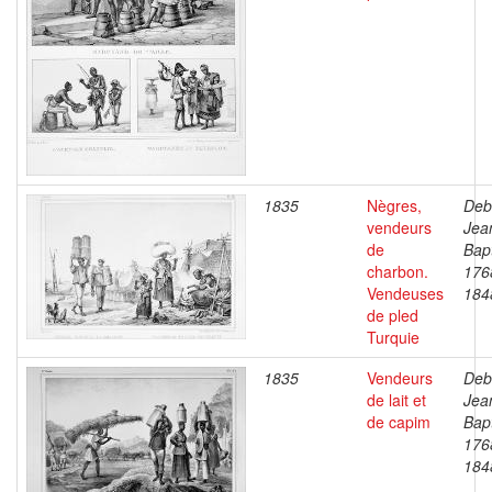
1835
Nègres,
Deb
vendeurs
Jea
de
Bapt
charbon.
176
Vendeuses
184
de pled
Turquie
1835
Vendeurs
Deb
de lait et
Jea
de capim
Bapt
176
184