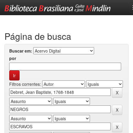
Skip
navigation
Página de busca
Buscar em:
por
Filtros correntes: