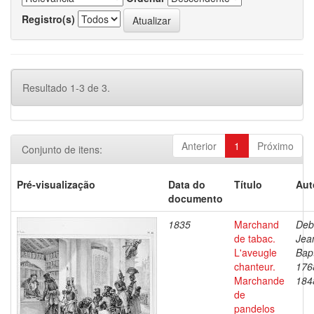
Registro(s)
Resultado 1-3 de 3.
Anterior
1
Próximo
Conjunto de itens:
Pré-visualização
Data do
Título
Aut
documento
1835
Marchand
Deb
de tabac.
Jea
L'aveugle
Bapt
chanteur.
176
Marchande
184
de
pandelos