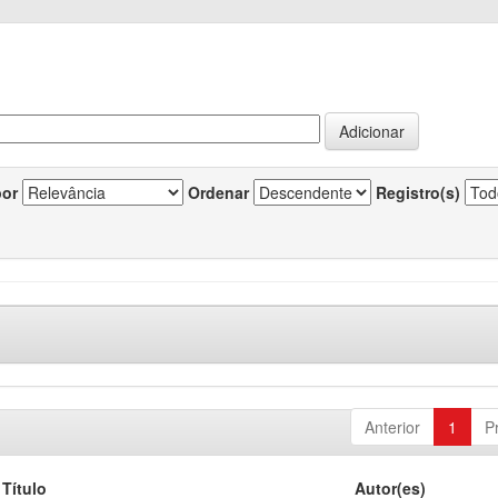
por
Ordenar
Registro(s)
Anterior
1
P
Título
Autor(es)