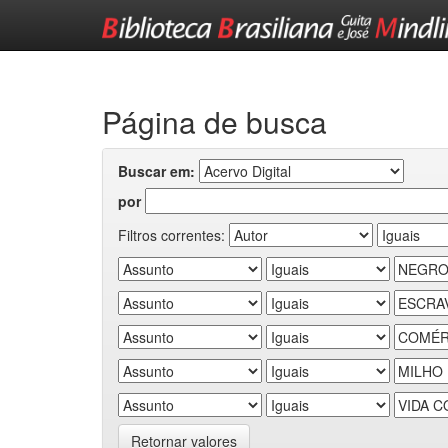
Skip
navigation
Página de busca
Buscar em:
por
Filtros correntes:
Retornar valores