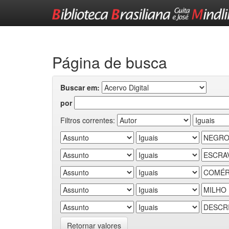
Skip
navigation
Página de busca
Buscar em:
por
Filtros correntes:
Retornar valores