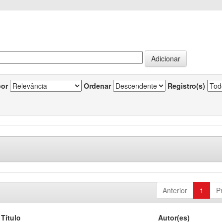
por
Ordenar
Registro(s)
Anterior
1
P
Título
Autor(es)