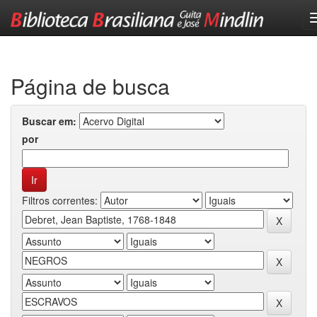
Skip
navigation
Página de busca
Buscar em:
por
Filtros correntes: