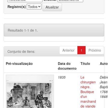
Registro(s)
Resultado 1-1 de 1.
Anterior
1
Próximo
Conjunto de itens:
Pré-visualização
Data do
Título
Auto
documento
1835
Le
Debre
chirurgien
Jean
nègre.
Bapti
Boutique
1768
d'un
1848
marchand
de viande