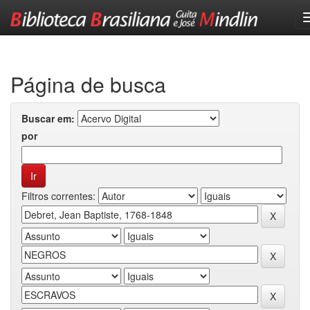
Skip
navigation
Página de busca
Buscar em:
por
Filtros correntes: