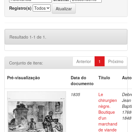
Registro(s)
Resultado 1-1 de 1.
Anterior
1
Próximo
Conjunto de itens:
Pré-visualização
Data do
Título
Auto
documento
1835
Le
Debre
chirurgien
Jean
nègre.
Bapti
Boutique
1768
d'un
1848
marchand
de viande