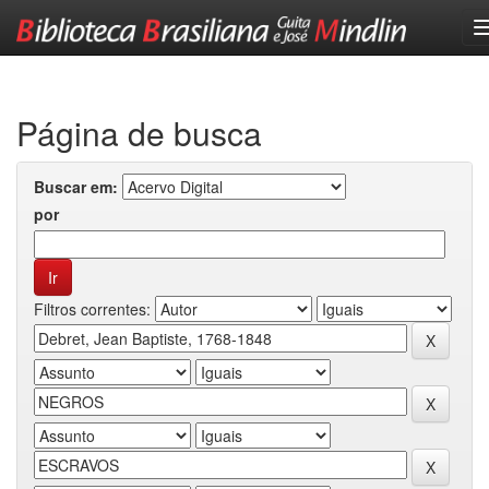
Skip
navigation
Página de busca
Buscar em:
por
Filtros correntes: