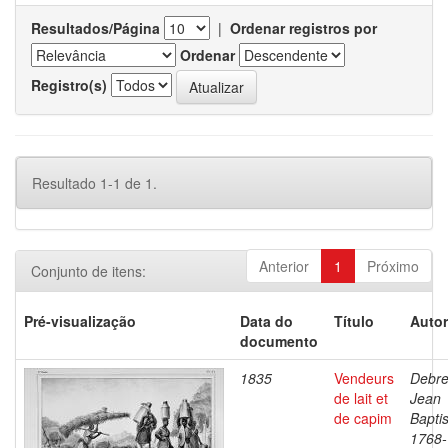
Resultados/Página
|
Ordenar registros por
Ordenar
Registro(s)
Resultado 1-1 de 1.
Anterior
1
Próximo
Conjunto de itens:
Pré-visualização
Data do
Título
Autor
documento
1835
Vendeurs
Debre
de lait et
Jean
de capim
Baptis
1768-