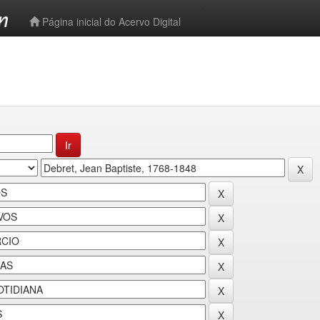
-->
Página inicial do Acervo Digital