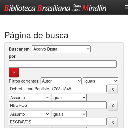
Skip
navigation
Página de busca
Buscar em:
por
Filtros correntes: