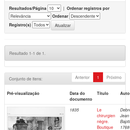
Resultados/Página
|
Ordenar registros por
Ordenar
Registro(s)
Resultado 1-1 de 1.
Anterior
1
Próximo
Conjunto de itens:
Pré-visualização
Data do
Título
Auto
documento
1835
Le
Debre
chirurgien
Jean
nègre.
Bapti
Boutique
1768