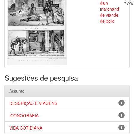
d'un
1848
marchand
de viande
de porc
Sugestões de pesquisa
Assunto
DESCRIÇÃO E VIAGENS
1
ICONOGRAFIA
1
VIDA COTIDIANA
1