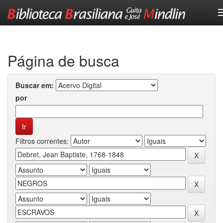
Skip
navigation
Página de busca
Buscar em:
por
Filtros correntes: