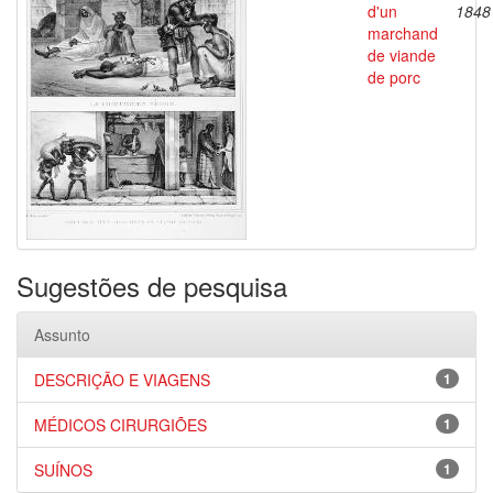
d'un
1848
marchand
de viande
de porc
Sugestões de pesquisa
Assunto
DESCRIÇÃO E VIAGENS
1
MÉDICOS CIRURGIÕES
1
SUÍNOS
1