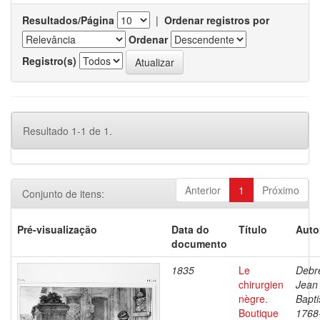
Resultados/Página
|
Ordenar registros por
Ordenar
Registro(s)
Resultado 1-1 de 1.
Anterior
1
Próximo
Conjunto de itens:
Pré-visualização
Data do
Título
Auto
documento
1835
Le
Debre
chirurgien
Jean
nègre.
Bapti
Boutique
1768