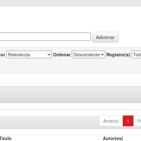
por
Ordenar
Registro(s)
Anterior
1
P
Título
Autor(es)