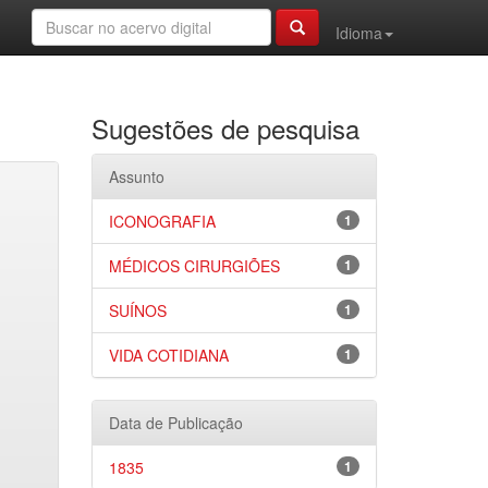
Idioma
Sugestões de pesquisa
Assunto
ICONOGRAFIA
1
MÉDICOS CIRURGIÕES
1
SUÍNOS
1
VIDA COTIDIANA
1
Data de Publicação
1835
1