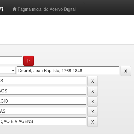
-->
Página inicial do Acervo Digital