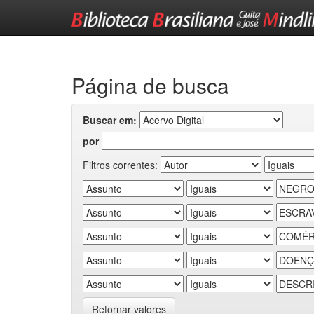
Skip
navigation
Página de busca
Buscar em:
por
Filtros correntes:
Retornar valores