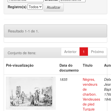
Registro(s)
Resultado 1-1 de 1.
Anterior
1
Próximo
Conjunto de itens:
Pré-visualização
Data do
Título
Aut
documento
1835
Nègres,
Debr
vendeurs
Jea
de
Bapt
charbon.
176
Vendeuses
184
de pled
Turquie