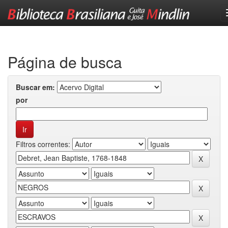
Skip
navigation
Página de busca
Buscar em:
por
Filtros correntes: