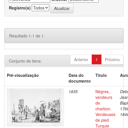
Registro(s)
Resultado 1-1 de 1.
Anterior
1
Próximo
Conjunto de itens:
Pré-visualização
Data do
Título
Aut
documento
1835
Nègres,
Debr
vendeurs
Jea
de
Bapt
charbon.
176
Vendeuses
184
de pled
Turquie