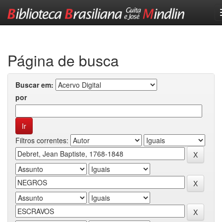
Skip
navigation
Página de busca
Buscar em:
por
Filtros correntes: