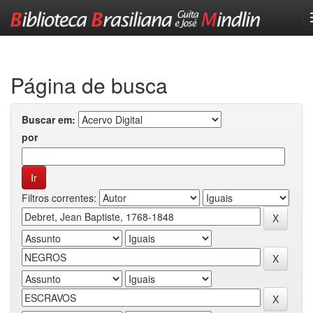
Skip
navigation
Página de busca
Buscar em:
por
Filtros correntes: