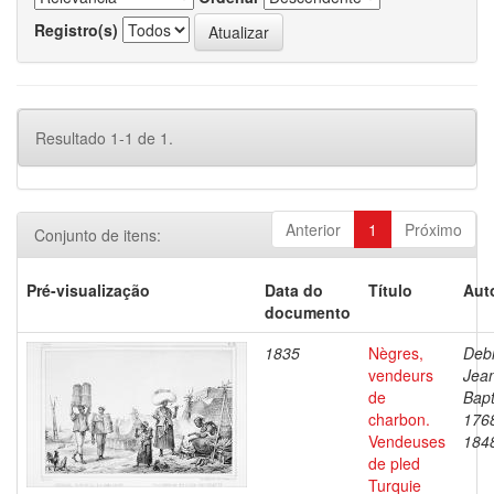
Registro(s)
Resultado 1-1 de 1.
Anterior
1
Próximo
Conjunto de itens:
Pré-visualização
Data do
Título
Aut
documento
1835
Nègres,
Debr
vendeurs
Jea
de
Bapt
charbon.
176
Vendeuses
184
de pled
Turquie