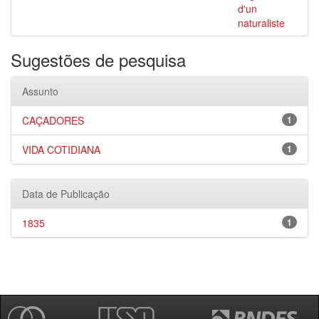
d'un
naturaliste
Sugestões de pesquisa
Assunto
CAÇADORES
1
VIDA COTIDIANA
1
Data de Publicação
1835
1