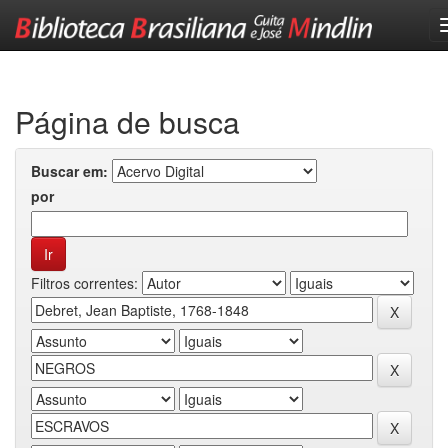
Skip
navigation
Página de busca
Buscar em:
por
Filtros correntes: