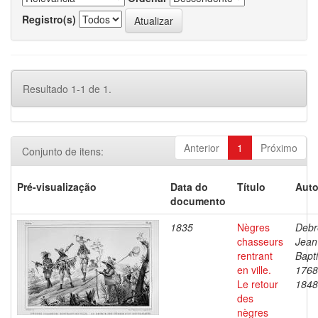
Registro(s)
Resultado 1-1 de 1.
Anterior
1
Próximo
Conjunto de itens:
Pré-visualização
Data do
Título
Auto
documento
1835
Nègres
Debr
chasseurs
Jean
rentrant
Bapti
en ville.
1768
Le retour
1848
des
nègres