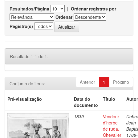
Resultados/Página
|
Ordenar registros por
Ordenar
Registro(s)
Resultado 1-1 de 1.
Anterior
1
Próximo
Conjunto de itens:
Pré-visualização
Data do
Título
Autor
documento
1839
Vendeur
Debre
d'herbe
Jean
de ruda.
Baptis
Chevalier
1768-