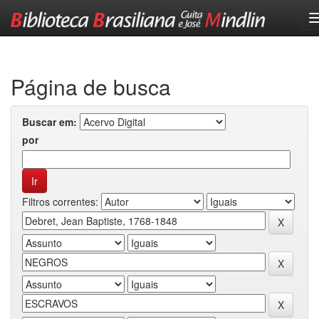
Skip
navigation
Página de busca
Buscar em:
por
Filtros correntes: