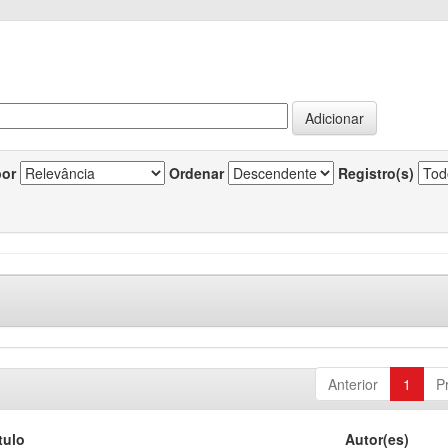
por
Ordenar
Registro(s)
Anterior
1
P
tulo
Autor(es)