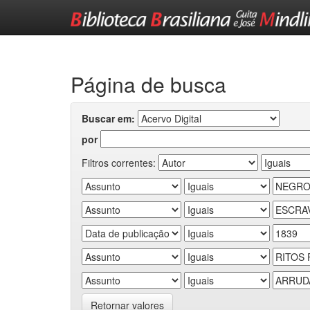
Skip
navigation
Página de busca
Buscar em:
por
Filtros correntes:
Retornar valores