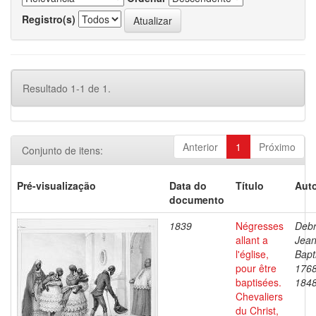
Registro(s)
Resultado 1-1 de 1.
Anterior
1
Próximo
Conjunto de itens:
Pré-visualização
Data do
Título
Auto
documento
1839
Négresses
Debr
allant a
Jea
l'église,
Bapt
pour être
1768
baptisées.
184
Chevaliers
du Christ,