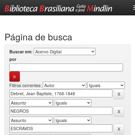
Skip
navigation
Página de busca
Buscar em:
por
Filtros correntes: