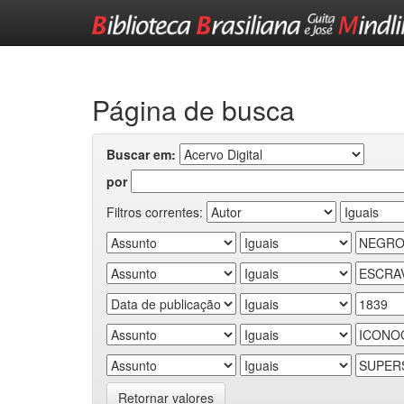
Skip
navigation
Página de busca
Buscar em:
por
Filtros correntes:
Retornar valores