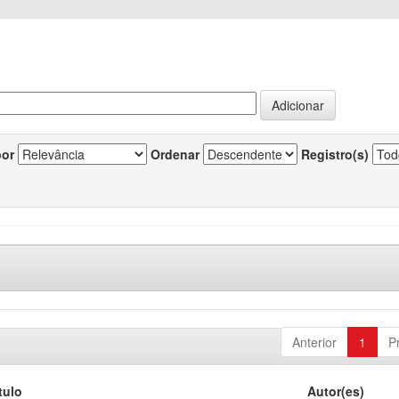
por
Ordenar
Registro(s)
Anterior
1
P
tulo
Autor(es)