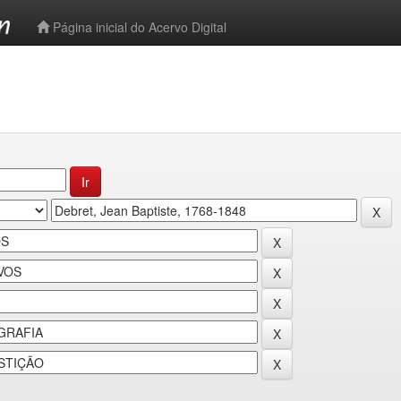
-->
Página inicial do Acervo Digital