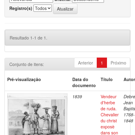
Registro(s)
Resultado 1-1 de 1.
Anterior
1
Próximo
Conjunto de itens:
Pré-visualização
Data do
Título
Autor
documento
1839
Vendeur
Debre
d'herbe
Jean
de ruda.
Baptis
Chevalier
1768-
du christ
1848
exposè
dans son