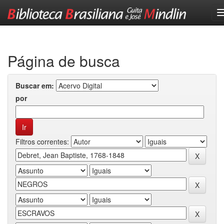
Skip
navigation
Página de busca
Buscar em:
por
Filtros correntes: